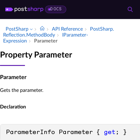
DOCS
PostSharp
API Reference
Post­Sharp.​
Reflection.​Method­Body
IParameter­
Expression
Parameter
Property Parameter
Parameter
Gets the parameter.
Declaration
ParameterInfo Parameter { 
get
; }